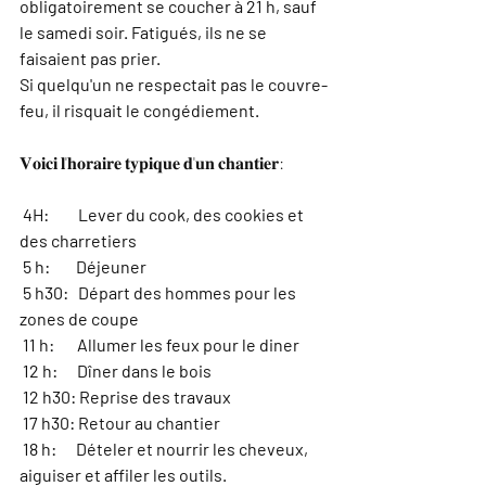
obligatoirement se coucher à 21 h, sauf 
le samedi soir. Fatigués, ils ne se 
faisaient pas prier. 
Si quelqu'un ne respectait pas le couvre-
feu, il risquait le congédiement.
𝐕𝐨𝐢𝐜𝐢 𝐥'𝐡𝐨𝐫𝐚𝐢𝐫𝐞 𝐭𝐲𝐩𝐢𝐪𝐮𝐞 𝐝'𝐮𝐧 𝐜𝐡𝐚𝐧𝐭𝐢𝐞𝐫: 
4H:         Lever du cook, des cookies et 
des charretiers
 5 h:        Déjeuner
 5 h30:   Départ des hommes pour les 
zones de coupe
 11 h:       Allumer les feux pour le diner
 12 h:      Dîner dans le bois
 12 h30: Reprise des travaux
 17 h30: Retour au chantier
 18 h:      Dételer et nourrir les cheveux, 
aiguiser et affiler les outils.