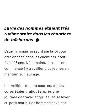
𝙇𝙖 𝙫𝙞𝙚 𝙙𝙚𝙨 𝙝𝙤𝙢𝙢𝙚𝙨 𝙚́𝙩𝙖𝙞𝙚𝙣𝙩 𝙩𝙧𝙚̀𝙨  
𝙧𝙪𝙙𝙞𝙢𝙚𝙣𝙩𝙖𝙞𝙧𝙚 𝙙𝙖𝙣𝙨 𝙡𝙚𝙨 𝙘𝙝𝙖𝙣𝙩𝙞𝙚𝙧𝙨 
𝙙𝙚  𝙗𝙪̂𝙘𝙝𝙚𝙧𝙤𝙣𝙨! 🏚
L'âge minimum prescrit par la loi pour 
être engagé dans les chantiers  était 
fixé à 16 ans. Néanmoins, certains ont 
commencé à y travailler plus jeunes en 
mentant sur leur âge. 
Les veillées étaient courtes, car les 
corps étaient fatigués après une 
journée de travail et qu'il fallait se lever 
au petit matin. Les hommes devaient 