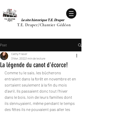
Le site historique T.E. Draper
T.E. Draper/Chantier Gédéon
Post
Cathy Fraser
3 févr. 2022
1 min de lecture
La légende du canot d'écorce!
Comme tu le sais, les bûcherons 
entraient dans la forêt en novembre et en 
sortaient seulement à la fin du mois 
d'avril. Ils passaient donc tout l'hiver 
dans le bois, loin de leurs familles dont 
ils s'ennuyaient, même pendant le temps 
des fêtes ils ne pouvaient pas aller les 