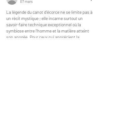
07 mars
La légende du canot d’écorce ne se limite pas à 
un récit mystique ; elle incarne surtout un 
savoir-faire technique exceptionnel où la 
symbiose entre l'homme et la matière atteint 
son apogée. Pour ceux qui apprécient la 
finesse des motifs travaillés à la main, il est 
possible de 
découvrir ces créations
 qui 
célèbrent l'artisanat délicat. Cette maîtrise de 
l'entrelacement est au cœur de la fabrication 
du canot de bouleau, une structure qui allie 
légèreté et robustesse.
La Science des 
Matériaux…
Afficher plus
J'aime
Répondre