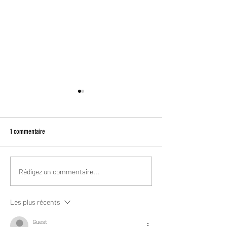
1 commentaire
Fête d'été au T.E. Draper
La vie dans les camps f
Rédigez un commentaire...
Les plus récents
Guest