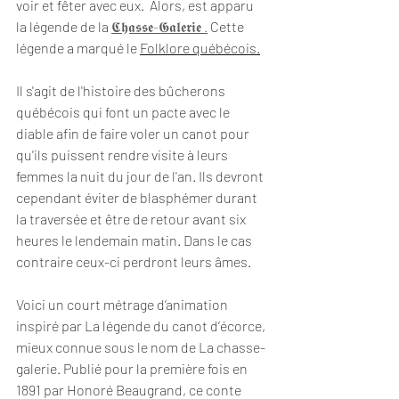
voir et fêter avec eux.  Alors, est apparu 
la légende de la 
𝕮𝖍𝖆𝖘𝖘𝖊-𝕲𝖆𝖑𝖊𝖗𝖎𝖊 .
 Cette 
légende a marqué le 
Folklore québécois.
Il s'agit de l'histoire des bûcherons 
québécois qui font un pacte avec le 
diable afin de faire voler un canot pour 
qu'ils puissent rendre visite à leurs 
femmes la nuit du jour de l'an. Ils devront 
cependant éviter de blasphémer durant 
la traversée et être de retour avant six 
heures le lendemain matin. Dans le cas 
contraire ceux-ci perdront leurs âmes.
Voici un court métrage d’animation 
inspiré par La légende du canot d’écorce, 
mieux connue sous le nom de La chasse-
galerie. Publié pour la première fois en 
1891 par Honoré Beaugrand, ce conte 