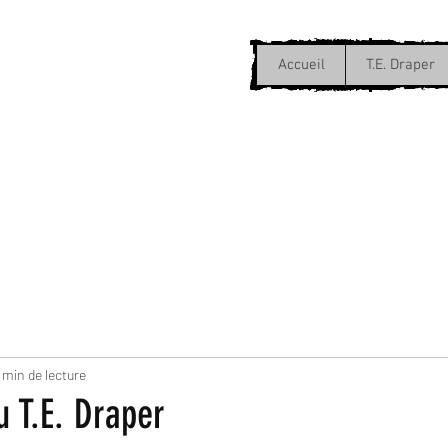
Accueil
T.E. Draper
 min de lecture
u T.E. Draper