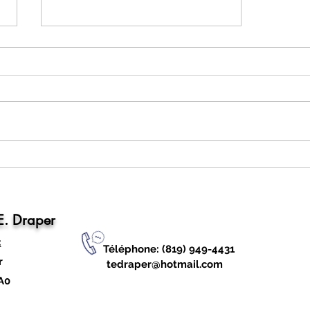
La vie dans les camps forestiers!
.E. Draper
:
Téléphone: (819) 949-4431
er
tedraper@hotmail.com
A0
©2020 par Le site historique T.E. Draper. Créé avec W