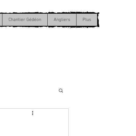
Chantier Gédéon
Angliers
Plus