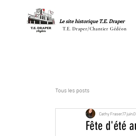
Le site historique T.E. Draper
T.E. Draper/Chantier Gédéon
Tous les posts
Cathy Fraser
17 juin
0
Fête d'été a