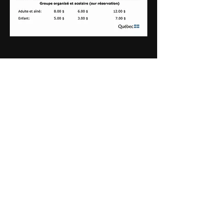
Le site historique T.E. Draper
tedraper@hotmail.com
Téléphone:
(819) 949-4431
Adresse postale:
14, rue Baie Miller
Angliers, QC J0Z 1A0